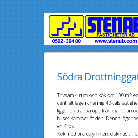
Södra Drottningga
Trivsam 4 rum och kök om 100 m2 en
centralt läge i charmig 40-talsfasti
ligger en trappa upp från markplan o
huset kommer åt den. Denna lägenhet h
en 4rok.
Kök med bra utrymmen, diskmaskin o