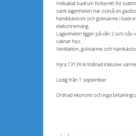
Helkaklat badrum förberett för tvätt
samt lägenheten har också en gästtoale
handdukstork och golvvärme i badrum
elabonnemang.
Lägenheten ligger på vån 2 och nås v
saknar hiss.
Ventilation, golvvärme och handukst
Hyra 13139 kr/månad inklusive värme 
Ledig från 1 september
Ordnad ekonomi och inga betalningsa