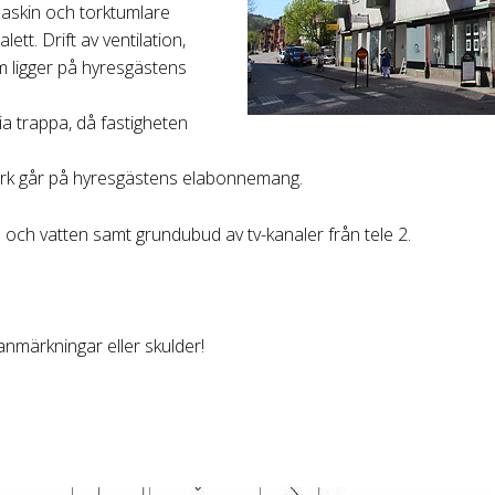
maskin och torktumlare
tt. Drift av ventilation,
 ligger på hyresgästens
ia trappa, då fastigheten
ork går på hyresgästens elabonnemang.
och vatten samt grundubud av tv-kanaler från tele 2.
nmärkningar eller skulder!