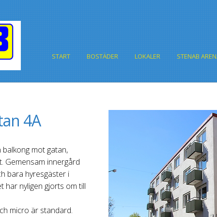
START
BOSTÄDER
LOKALER
STENAB AREN
tan 4A
 balkong mot gatan,
ghet. Gemensam innergård
ch bara hyresgäster i
ar nyligen gjorts om till
ch micro är standard.